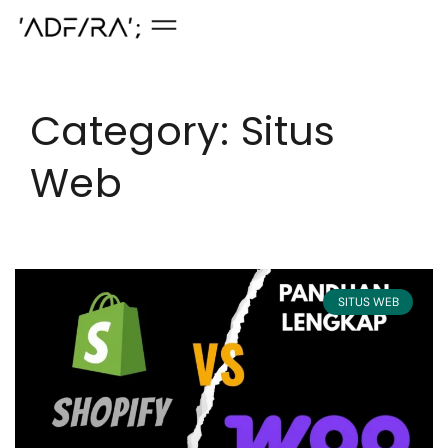
Layanan Kami
Category: Situs
Web
SITUS WEB