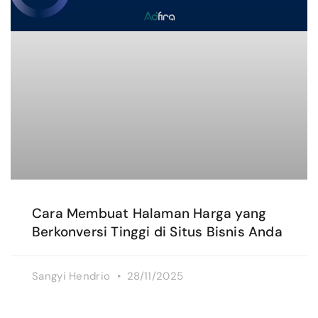
Cara Membuat Halaman Harga yang
Berkonversi Tinggi di Situs Bisnis Anda
Sangyi Hendrio
28/11/2025