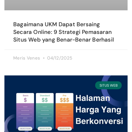
Bagaimana UKM Dapat Bersaing
Secara Online: 9 Strategi Pemasaran
Situs Web yang Benar-Benar Berhasil
Meris Venes
04/12/2025
SITUS WEB